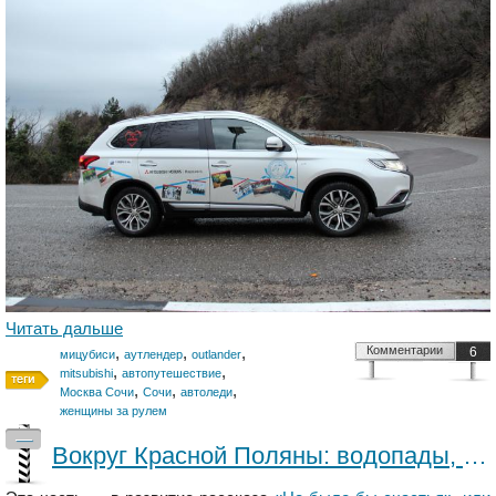
Читать дальше
,
,
,
Комментарии
6
мицубиси
аутлендер
outlander
,
,
mitsubishi
автопутешествие
,
,
,
Москва Сочи
Сочи
автоледи
женщины за рулем
—
Вокруг Красной Поляны: водопады, реки, каньоны сухие и мокрые