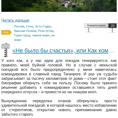
Читать дальше
,
,
,
Комментарии
20
Россия
Сочи
Эсто-Садок
,
,
Красная Поляна
Роза Хутор
,
,
Горки-город
черное море
на
море
—
«Не было бы счастья», или Как командировка превратилась в отпуск по маршруту:Тула – Ростов-на-Дону – Азов – Таганрог – Краснодар – Эсто-Садок – Сочи – и обратно
У кого как, а у нас идеи для поездок генерируются, как
правило, моей буйной головой. Но в случае с июньской
поездкой все было предопределено: у меня наметилась
командировка в славный город Таганроге. И раз уж судьба
забрасывает за тысячу километров от дома – стоит этот факт
биографии обернуть себе на пользу. Посему было принято
решение добавить к командировке оставшиеся пять дней
очередного отпуска – и провести их на «нашем юге».
Вынужденная переделка планов обернулась просто
удивительной поездкой, в которой нашлось место избавлению
от стереотипов, открытию нового, припоминанию давно
забытого старого.