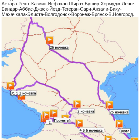
Астара-Решт-Казвин-Исфахан-Шираз-Бушир-Хормудж-Ленге-
Бандар-Аббас-Джаск-Йезд-Тегеран-Сари-Анзали-Баку-
Махачкала-Элиста-Волгодонск-Воронеж-Брянск-В.Новгород.