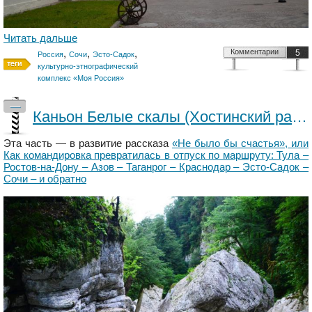
Читать дальше
,
,
,
Комментарии
5
Россия
Сочи
Эсто-Садок
культурно-этнографический
комплекс «Моя Россия»
—
Каньон Белые скалы (Хостинский район)
Эта часть — в развитие рассказа
«Не было бы счастья», или
Как командировка превратилась в отпуск по маршруту: Тула –
Ростов-на-Дону – Азов – Таганрог – Краснодар – Эсто-Садок –
Сочи – и обратно