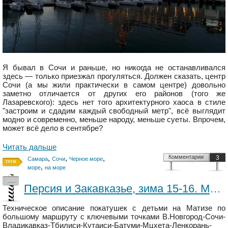
Я бывал в Сочи и раньше, но никогда не останавливался
здесь — только приезжал прогуляться. Должен сказать, центр
Сочи (а мы жили практически в самом центре) довольно
заметно отличается от других его районов (того же
Лазаревского): здесь нет того архитектурного хаоса в стиле
"застроим и сдадим каждый свободный метр", всё выглядит
модно и современно, меньше народу, меньше суеты. Впрочем,
может всё дело в сентябре?
Читать дальше
,
,
,
Комментарии
3
Самара
Сочи
Черное море
,
море
на море
—
Персия и Закавказье, зима 15-16. Матиз на Индийском океане.
Техническое описание покатушек с детьми на Матизе по
большому маршруту с ключевыми точками В.Новгород-Сочи-
Владикавказ-Тбилиси-Кутаиси-Батуми-Мцхета-Ленкорань-