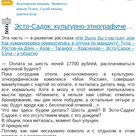
,
,
Ахштырская пещера
Чвижепсе
,
,
каньон Псахо
Сухой каньон
ущелье Ахцу
—
Эсто-Садок: культурно-этнографический комплекс «Моя Россия»
Эта часть — в развитие рассказа
«Не было бы счастья», или
Как командировка превратилась в отпуск по маршруту: Тула –
Ростов-на-Дону – Азов – Таганрог – Краснодар – Эсто-Садок –
Сочи – и обратно
— Оплата за шесть ночей 17700 рублей, расплачиваться
карточкой будете?
Пока сотрудник отеля, расположенного в культурно-
этнографическом комплексе «Моя Россия», совершал
манипуляции с картой по оплате, я пыталась делать вид, что
все нормально. Хотя в мозгу в этот момент трепыхались
мысли вроде: «Извините, а нельзя нам сейчас отменить
бронирование, мы две ночи побудем, а остальные четыре у
нас будут вроде как с бесплатной отменой…»
Что мы здесь будем делать? Шесть дней? В Эсто-Садке/
Садоке, с его отсутствием моря, с его дождем?
В общем, пока металась, момент был упущен.
И прекрасно!
Потому как нам несказанно повезло и с отдыхом в этом
регионе, и с размещением.