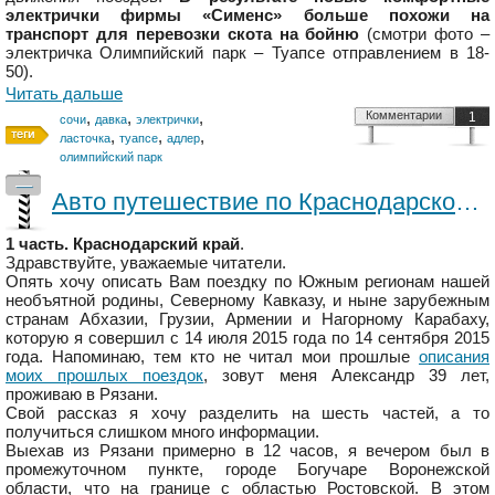
электрички фирмы «Сименс» больше похожи на
транспорт для перевозки скота на бойню
(смотри фото –
электричка Олимпийский парк – Туапсе отправлением в 18-
50).
Читать дальше
,
,
,
Комментарии
1
сочи
давка
электрички
,
,
,
ласточка
туапсе
адлер
олимпийский парк
—
Авто путешествие по Краснодарскому краю. 1 часть общего путешествия.
1 часть. Краснодарский край
.
Здравствуйте, уважаемые читатели.
Опять хочу описать Вам поездку по Южным регионам нашей
необъятной родины, Северному Кавказу, и ныне зарубежным
странам Абхазии, Грузии, Армении и Нагорному Карабаху,
которую я совершил с 14 июля 2015 года по 14 сентября 2015
года. Напоминаю, тем кто не читал мои прошлые
описания
моих прошлых поездок
, зовут меня Александр 39 лет,
проживаю в Рязани.
Свой рассказ я хочу разделить на шесть частей, а то
получиться слишком много информации.
Выехав из Рязани примерно в 12 часов, я вечером был в
промежуточном пункте, городе Богучаре Воронежской
области, что на границе с областью Ростовской. В этом