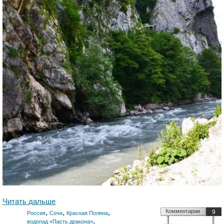
Читать дальше
,
,
,
Комментарии
9
Россия
Сочи
Красная Поляна
,
водопад «Пасть дракона»