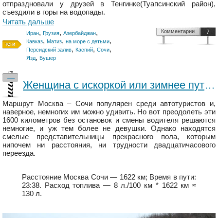
отпраздновали у друзей в Тенгинке(Туапсинский район),
съездили в горы на водопады.
Читать дальше
,
,
,
Комментарии
7
Иран
Грузия
Азербайджан
,
,
,
Кавказ
Матиз
на море с детьми
,
,
,
Персидский залив
Каспий
Сочи
,
Язд
Бушер
—
Женщина с искоркой или зимнее путешествие "Москва-Сочи-Москва" за рулем
Маршрут Москва – Сочи популярен среди автотуристов и,
наверное, немногих им можно удивить. Но вот преодолеть эти
1600 километров без остановок и смены водителя решаются
немногие, и уж тем более не девушки. Однако находятся
смелые представительницы прекрасного пола, которым
нипочем ни расстояния, ни трудности двадцатичасового
переезда.
Расстояние Москва Сочи — 1622 км; Время в пути:
23:38. Расход топлива — 8 л./100 км * 1622 км ≈
130 л.