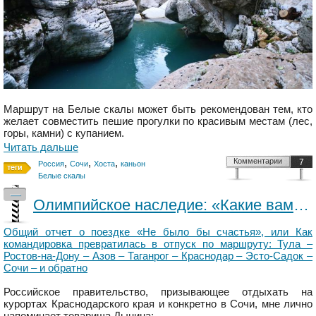
Маршрут на Белые скалы может быть рекомендован тем, кто
желает совместить пешие прогулки по красивым местам (лес,
горы, камни) с купанием.
Читать дальше
,
,
,
Комментарии
7
Россия
Сочи
Хоста
каньон
Белые скалы
—
Олимпийское наследие: «Какие вам корпуса понастроили!» (Эсто-Садок и Красная Поляна)
Общий отчет о поездке «Не было бы счастья», или Как
командировка превратилась в отпуск по маршруту: Тула –
Ростов-на-Дону – Азов – Таганрог – Краснодар – Эсто-Садок –
Сочи – и обратно
Российское правительство, призывающее отдыхать на
курортах Краснодарского края и конкретно в Сочи, мне лично
напоминает товарища Дынина: