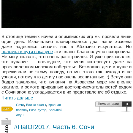
В столице темных ночей и олимпийских игр мы провели лишь
один день. Изначально планировалось два, наши хозяева
даже надеялись свозить нас в Абхазию искупаться. Но
поломка в пути накануне
эти планы благополучно похоронила.
Не могу сказать, что очень расстроился. Я уже признавался,
что купание — последнее, что меня интересует даже на
прославленном морском побережье. Возможно, дети в душе и
переживали по этому поводу, но мы этого так никогда и не
узнали, потому что дети у нас очень воспитанные. :) Вслух они
бодро заявляли, что купания на Азовском море им вполне
хватило, и осмотр природных достопримечательностей рядом
с Сочи вполне укладывается в их представление об отдыхе.
Читать дальше
,
,
Комментарии
9
Сочи
Белые скалы
Красная
,
,
поляна
Роза-Хутор
Большой
Ахун
—
#НаЮг2017. Часть 6. Сочи