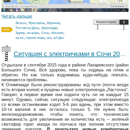
Читать дальше
,
,
,
Комментарии
9
Вельск
Ярославль
Воронеж
,
,
Ростов-на-Дону
Краснодар
,
,
,
,
Адлер
на море
Сочи
Абхазия
,
,
,
на юг
черное море
м4
м4 Дон
—
Ситуация с электричками в Сочи 2015 (ст.«Олимпийский парк», г.Адлер и в целом по побережью).
Отдыхали в сентябре 2015 года в районе Лазаревского (район
Большого Сочи). Всё здорово, пока ты ходишь на пляж и
обратно. Но как только вздумаешь куда-нибудь поехать,
начинаются проблемы.
К Олимпиаде были реконструированы ж/д пути (почти везде
есть вторая колея) и пущены новые электропоезда „Ласточка“.
Говорят, в первое время они ходили чуть ли не каждые 15
минут. Однако, сейчас ситуация следующая: электропоезда
со всеми остановками ходят 5-6 раз вдень, при этом вместо
10-ти вагонов в них осталось только 5. Не нужно быть
железнодорожником, чтобы понять, что техническая
возможность для увеличения их количества есть – зелёный
светофор горит иногда по полчаса при полном отсутствии
движения поездов.
В результате новые комфортные