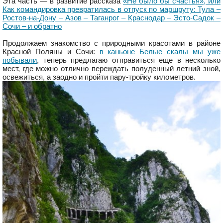
Эта часть — в развитие рассказа
«Не было бы счастья», или
Как командировка превратилась в отпуск по маршруту: Тула –
Ростов-на-Дону – Азов – Таганрог – Краснодар – Эсто-Садок –
Сочи – и обратно
Продолжаем знакомство с природными красотами в районе
Красной Поляны и Сочи:
в каньоне Белые скалы мы уже
побывали
, теперь предлагаю отправиться еще в несколько
мест, где можно отлично переждать полуденный летний зной,
освежиться, а заодно и пройти пару-тройку километров.