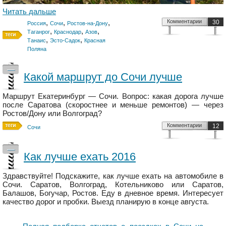
Читать дальше
,
,
,
Комментарии
30
Россия
Сочи
Ростов-на-Дону
,
,
,
Таганрог
Краснодар
Азов
,
,
Танаис
Эсто-Садок
Красная
Поляна
—
Какой маршрут до Сочи лучше
Маршрут Екатеринбург — Сочи. Вопрос: какая дорога лучше
после Саратова (скоростнее и меньше ремонтов) — через
Ростов/Дону или Волгоград?
Комментарии
12
Сочи
—
Как лучше ехать 2016
Здравствуйте! Подскажите, как лучше ехать на автомобиле в
Сочи. Саратов, Волгоград, Котельниково или Саратов,
Балашов, Богучар, Ростов. Еду в дневное время. Интересует
качество дорог и пробки. Выезд планирую в конце августа.