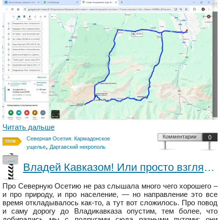
Читать дальше
Комментарии
0
Северная Осетия. Кармадонское
,
ущелье
Даргавский некрополь
—
Владей Кавказом! Или просто взгляни... на Северную Осетию...
Про Северную Осетию не раз слышала много чего хорошего –
и про природу, и про население, — но направление это все
время откладывалось как-то, а тут вот сложилось. Про повод
и саму дорогу до Владикавказа опустим, тем более, что
добирались мы с подругами сюда разными путями: они