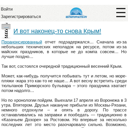
Войти
Зарегистрироваться
—
И вот наконец-то снова Крым!
Проанонсированный
отчет подзадержался… Сначала из-за
небольших технических неполадок на ресурсе, потом из-за
майских праздников, в которые не до компа совсем… Но
лучше поздно…
Так вот, состоялся очередной традиционный весенний Крым.
Может, как-нибудь получится побывать тут и летом, но море-
пляжи -жара это как-то не наше… А вот весну встретить среди
тюльпанов Приморского бульвара – этого праздника хватает
потом надолго…
Но по хронологии пойдем. Выехали 17 апреля из Воронежа в 3
утра. Впятером. Друзья накануне прибыли из Москвы-Рязани,
немного отдохнули – и опять в дорогу. По трассе
останавливались на заправки и пообедать — традиционно в
«Казачьем Дозоре» за Ростовом. Но впервые за несколько
последних лет это место разочаровало сильно. Возможно,