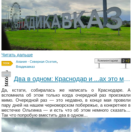
Читать дальше
,
Комментарии
2
+2
Алания - Северная Осетия
Владикавказ
—
Два в одном: Краснодар и ...ах это море!..
Да, кстати, собиралась же написать о Краснодаре. А
вспомнила об этом только когда очередной раз проезжали
мимо. Очередной раз — это недавно, в конце мая провели
пару дней на нашем черноморском побережье, а конкретнее в
местечке Ольгинка — и есть что об этом немного сказать…
Так что попробую вместить два в одном…