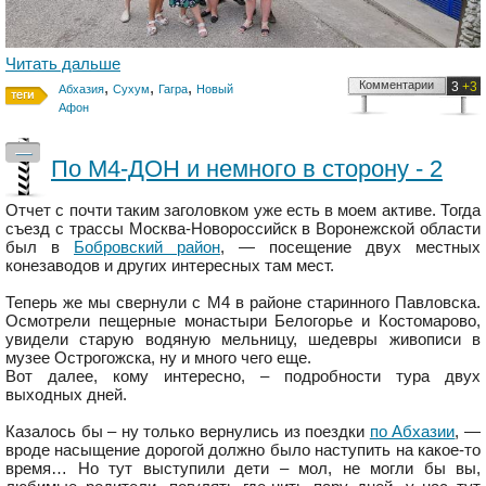
Читать дальше
,
,
,
Комментарии
3
+3
Абхазия
Сухум
Гагра
Новый
Афон
—
По М4-ДОН и немного в сторону - 2
Отчет с почти таким заголовком уже есть в моем активе. Тогда
съезд с трассы Москва-Новороссийск в Воронежской области
был в
Бобровский район
, — посещение двух местных
конезаводов и других интересных там мест.
Теперь же мы свернули с М4 в районе старинного Павловска.
Осмотрели пещерные монастыри Белогорье и Костомарово,
увидели старую водяную мельницу, шедевры живописи в
музее Острогожска, ну и много чего еще.
Вот далее, кому интересно, – подробности тура двух
выходных дней.
Казалось бы – ну только вернулись из поездки
по Абхазии
, —
вроде насыщение дорогой должно было наступить на какое-то
время… Но тут выступили дети – мол, не могли бы вы,