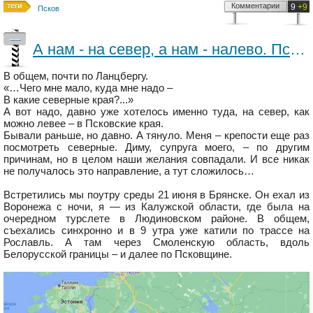
Комментарии
9
+9
Псков
—
А нам - на север, а нам - налево. Псковская область, Изборск, Печоры
В общем, почти по Ланцбергу.
«…Чего мне мало, куда мне надо –
В какие северные края?...»
А вот надо, давно уже хотелось именно туда, на север, как
можно левее – в Псковские края.
Бывали раньше, но давно. А тянуло. Меня – крепости еще раз
посмотреть северные. Диму, супруга моего, – по другим
причинам, но в целом наши желания совпадали. И все никак
не получалось это направление, а тут сложилось…
Встретились мы поутру среды 21 июня в Брянске. Он ехал из
Воронежа с ночи, я — из Калужской области, где была на
очередном турслете в Людиновском районе. В общем,
съехались синхронно и в 9 утра уже катили по трассе на
Рославль. А там через Смоленскую область, вдоль
Белорусской границы – и далее по Псковщине.