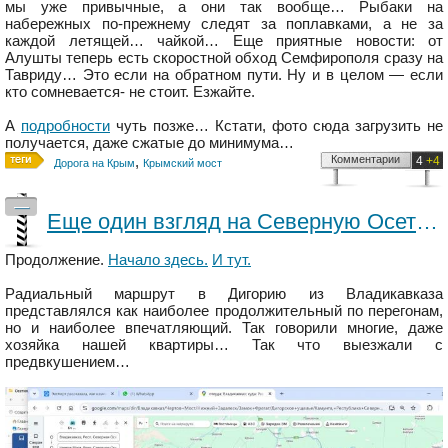
мы уже привычные, а они так вообще… Рыбаки на
набережных по-прежнему следят за поплавками, а не за
каждой летящей… чайкой… Еще приятные новости: от
Алушты теперь есть скоростной обход Семфирополя сразу на
Тавриду… Это если на обратном пути. Ну и в целом — если
кто сомневается- не стоит. Езжайте.
А
подробности
чуть позже… Кстати, фото сюда загрузить не
получается, даже сжатые до минимума…
,
Комментарии
4
+4
Дорога на Крым
Крымский мост
—
Еще один взгляд на Северную Осетию
Продолжение.
Начало здесь.
И тут.
Радиальный маршрут в Дигорию из Владикавказа
представлялся как наиболее продолжительный по перегонам,
но и наиболее впечатляющий. Так говорили многие, даже
хозяйка нашей квартиры… Так что выезжали с
предвкушением…