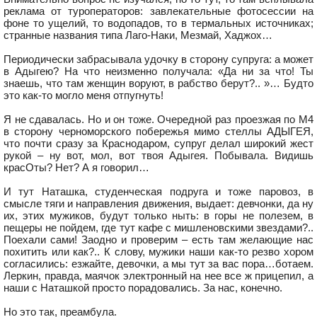
реклама от туроператоров: завлекательные фотосессии на
фоне то ущелий, то водопадов, то в термальных источниках;
странные названия типа Лаго-Наки, Мезмай, Хаджох…
Периодически забрасывала удочку в сторону супруга: а может
в Адыгею? На что неизменно получала: «Да ни за что! Ты
знаешь, что там женщин воруют, в рабство берут?.. »… Будто
это как-то могло меня отпугнуть!
Я не сдавалась. Но и он тоже. Очередной раз проезжая по М4
в сторону черноморского побережья мимо стеллы АДЫГЕЯ,
что почти сразу за Краснодаром, супруг делал широкий жест
рукой – ну вот, мол, вот твоя Адыгея. Побывала. Видишь
красОты? Нет? А я говорил…
И тут Наташка, студенческая подруга и тоже паровоз, в
смысле тяги и направления движения, выдает: девчонки, да ну
их, этих мужиков, будут только ныть: в горы не полезем, в
пещеры не пойдем, где тут кафе с мишленовскими звездами?..
Поехали сами! Заодно и проверим – есть там желающие нас
похитить или как?.. К слову, мужики наши как-то резво хором
согласились: езжайте, девочки, а мы тут за вас пора…ботаем.
Леркин, правда, маячок электронный на нее все ж прицепил, а
наши с Наташкой просто порадовались. За нас, конечно.
Но это так, преамбула.