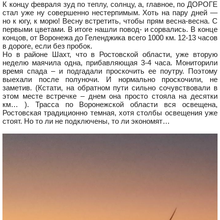
К концу февраля зуд по теплу, солнцу, а, главное, по ДОРОГЕ
стал уже ну совершенно нестерпимым. Хоть на пару дней —
но к югу, к морю! Весну встретить, чтобы прям весна-весна. С
первыми цветами. В итоге нашли повод- и сорвались. В конце
концов, от Воронежа до Геленджика всего 1000 км. 12-13 часов
в дороге, если без пробок.
Но в районе Шахт, что в Ростовской области, уже вторую
неделю маячила одна, прибавляющая 3-4 часа. Мониторили
время спада – и подгадали проскочить ее поутру. Поэтому
выехали после полуночи. И нормально проскочили, не
заметив. (Кстати, на обратном пути сильно сочувствовали в
этом месте встречке – днем она просто стояла на десятки
км… ). Трасса по Воронежской области вся освещена,
Ростовская традиционно темная, хотя столбы освещения уже
стоят. Но то ли не подключены, то ли экономят…