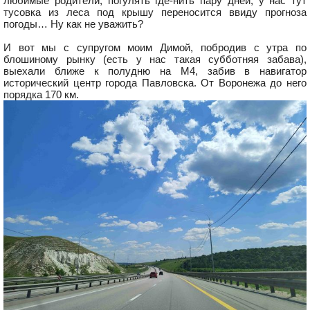
любимые родители, погулять где-нить пару дней, у нас тут
тусовка из леса под крышу переносится ввиду прогноза
погоды… Ну как не уважить?
И вот мы с супругом моим Димой, побродив с утра по
блошиному рынку (есть у нас такая субботняя забава),
выехали ближе к полудню на М4, забив в навигатор
исторический центр города Павловска. От Воронежа до него
порядка 170 км.