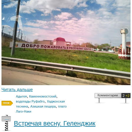
Читать дальше
,
,
Комментарии
2
+2
Адыгея
Каменномостский
,
водопады Руфабго
Хаджохская
,
,
теснина
Азишкая пещера
плато
Лаго-Наки
—
Встречая весну. Геленджик