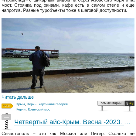
мост. Стоянка под окнами, кафе есть в самом отеле и еще
напротив. Разные туробъекты тоже в шаговой доступности.
Читать дальше
,
,
Комментарии
9
+9
Крым
Керчь
картинная галерея
,
Керчи
Крымский мост
—
Четвертый айс-Крым. Весна -2023. Часть2 Севастополь
Севастополь – это как Москва или Питер. Сколько не