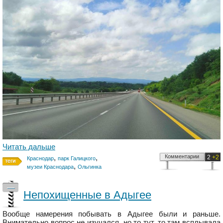
Читать дальше
,
,
Комментарии
2
+2
Краснодар
парк Галицкого
,
музеи Краснодара
Ольгинка
—
Непохищенные в Адыгее
Вообще намерения побывать в Адыгее были и раньше.
Внимательно вопрос не изучался, но то тут, то там всплывала