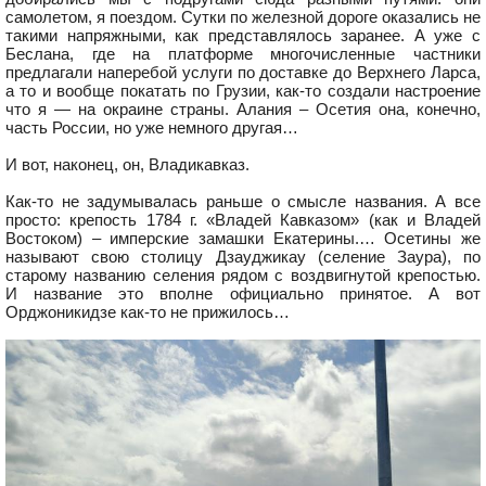
самолетом, я поездом. Сутки по железной дороге оказались не
такими напряжными, как представлялось заранее. А уже с
Беслана, где на платформе многочисленные частники
предлагали наперебой услуги по доставке до Верхнего Ларса,
а то и вообще покатать по Грузии, как-то создали настроение
что я — на окраине страны. Алания – Осетия она, конечно,
часть России, но уже немного другая…
И вот, наконец, он, Владикавказ.
Как-то не задумывалась раньше о смысле названия. А все
просто: крепость 1784 г. «Владей Кавказом» (как и Владей
Востоком) – имперские замашки Екатерины.… Осетины же
называют свою столицу Дзауджикау (селение Заура), по
старому названию селения рядом с воздвигнутой крепостью.
И название это вполне официально принятое. А вот
Орджоникидзе как-то не прижилось…