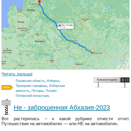
Читать дальше
,
,
Комментарии
3
+3
Псковская область
Изборск
,
Труворово городище
Изборская
,
,
крепость
Печоры
Псково-
Печёрский монастырь
—
Не - заброшенная Абхазия-2023
Вот растерялась – к какой рубрике отнести отчет.
Путешествия на автомобилях — или НЕ на автомобилях.