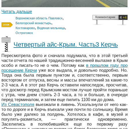
Читать дальше
,
Комментарии
4
+4
Воронежская область Павловск
,
Белогорский монастырь
,
,
Костомарово
Водяная мельница
Острогожск
—
Четвертый айс-Крым. Часть3 Керчь
Пересмотрела фото и сначала подумала, что в этой третьей
части отчета по нашей традиционно-весенней вылазке в Крым
особо и писать-то не о чем. Потому как
в прошлом году про
посещение Керчи
уже все выдала, и довольно подробно. Но.
Тогда она была первым пунктом и, соответственно, первым
восторгом от отпуска, весны и массы впечатлений за какие-то
2-3 часа. А в этот раз Керчь оставили напоследок, просчитав,
что досмотр перед Крымским мостом лучше пройти пораньше
с утра, чем днем стоять 2-3 часа, а то и больше, в очереди
перед терминалом, и затем еще пилить 1100 км до дома.
Из Севастополя
выезжали в ливень. Ускользнули от него как-
то по дороге и в Керчь въехали уже почти по солнышку. Время
было уже далеко за полдень. Хотелось в кафе, в музей и
погулять-размяться, — практически одновременно.
Заселились в полюбившийся еще по первому разу
«Променад» с шикарным видом на берег Азовского моря и на