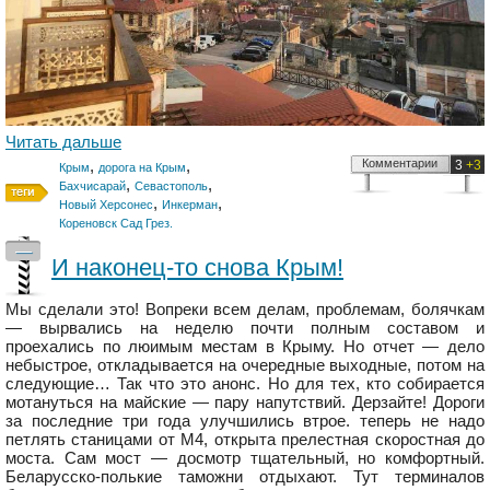
Читать дальше
,
,
Комментарии
3
+3
Крым
дорога на Крым
,
,
Бахчисарай
Севастополь
,
,
Новый Херсонес
Инкерман
Кореновск Сад Грез.
—
И наконец-то снова Крым!
Мы сделали это! Вопреки всем делам, проблемам, болячкам
— вырвались на неделю почти полным составом и
проехались по люимым местам в Крыму. Но отчет — дело
небыстрое, откладывается на очередные выходные, потом на
следующие… Так что это анонс. Но для тех, кто собирается
мотануться на майские — пару напутствий. Дерзайте! Дороги
за последние три года улучшились втрое. теперь не надо
петлять станицами от М4, открыта прелестная скоростная до
моста. Сам мост — досмотр тщательный, но комфортный.
Беларусско-полькие таможни отдыхают. Тут терминалов