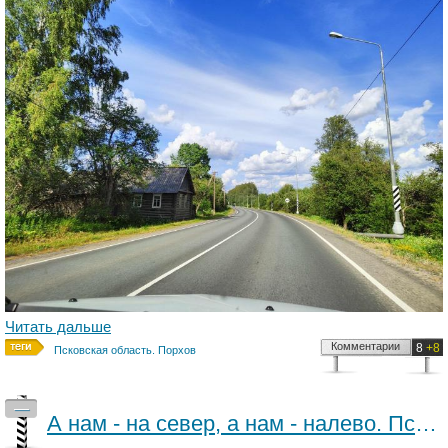
Читать дальше
Комментарии
8
+8
Псковская область. Порхов
—
А нам - на север, а нам - налево. Псков