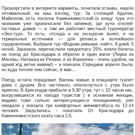
Прошерстили в интернете варианты, почитали отзывы, нашли
оптимальный, на наш взгляд, тур. За столицей Адыгеи,
Майкопом, есть поселок Каменномостский (к концу тура это
название уже произносили без запинки), где куча отелей-
гостевых домов — и там же работает местный туроператор
«Эко-тур». То есть, отсюда и на экскурсии возют, и на
термальные источники — для релакса и полнейшего
оздоровления. Выбрали тур «Водная ривьера -лайт», 6 дней, 5
ночей. Заказали, перечислили предоплату 25%, взяли билеты
на поезд до Краснодара и обратно в один вагон (Лерка из
Москвы, Наташка из Рязани, я из Воронежа – очень удобно, на
одной ж\д ветке живем!) – и поехали. Середина апреля была,
но куда теплее чем сейчас, в мае…
Поезд, кстати, порадовал. Вагоны новые, в плацкарте туалет
даже с душем. Все чистенько, ополоснуться с утра было
приятно. В Краснодар прибыли в 9.30 утра, тут с 10 часов нас,
выгрузившихся из поезда туристов ( в основном женщин,
видимо тоже сильно интересующихся похищением), уже
ожидали у вокзала три комфортных миниавтобуса по 12-14
человек. Загрузились – покатили. От Краснодара до
Каменномостского ехать часа 2,5.