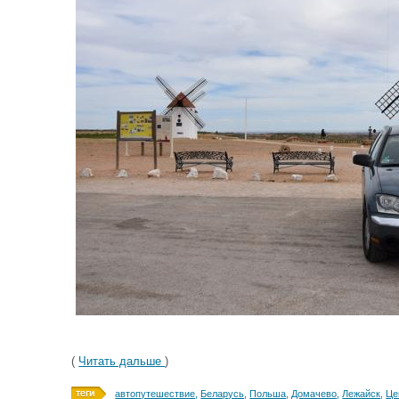
(
Читать дальше
)
автопутешествие
,
Беларусь
,
Польша
,
Домачево
,
Лежайск
,
Це