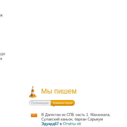
их
жде
 в
Мы пишем
Публикации
Комментарии
В Дагестан из СПБ часть 1. Махачкала,
3
Сулакский каньон, бархан Сарыкум
Эдуард67
в
Отчёты об