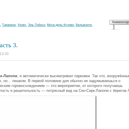
Комментар
а
,
Таранкон
,
Уклес
,
Эль-Тобосо
,
Мота-дель-Куэрво
,
Бельмонте
,
асть 3.
 13:20
рк-Лапопи
, я автоматически высматривал парковки. Так что, вооружённы
ю, но… пешком. В первой половине дня обычно не задумываешься о
ческим горовосхождением — это мероприятие, от которого получаешь
лость и решительность — потрясный вид на Сен-Сирк-Лапопи с берегов 