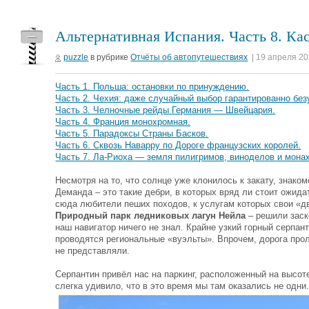
Альтернативная Испания. Часть 8. Ка
—
puzzle
в рубрике
Отчёты об автопутешествиях
| 19 апреля 20
Часть 1. Польша: остановки по принуждению.
Часть 2. Чехия: даже случайный выбор гарантированно без
Часть 3. Челночные рейды Германия — Швейцария.
Часть 4. Франция монохромная.
Часть 5. Парадоксы Страны Басков.
Часть 6. Сквозь Наварру по Дороге французских королей.
Часть 7. Ла-Риоха — земля пилигримов, виноделов и мона
Несмотря на то, что солнце уже клонилось к закату, знако
Деманда – это такие дебри, в которых вряд ли стоит ожид
сюда любители пеших походов, к услугам которых свои «д
Природный парк ледниковых лагун Нейла
– решили заск
наш навигатор ничего не знал. Крайне узкий горный серпант
проводятся региональные «вуэльты». Впрочем, дорога прол
не представляли.
Серпантин привёл нас на паркинг, расположенный на высот
слегка удивило, что в это время мы там оказались не одни