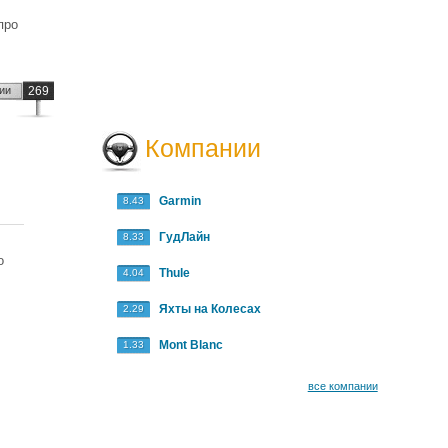
 про
ии
269
Компании
Garmin
8.43
ГудЛайн
8.33
о
Thule
4.04
.
Яхты на Колесах
2.29
Mont Blanc
1.33
все компании