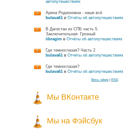
автопутешествиях
Арина Родионовна - наше всё
2
bulava61
в
Отчёты об автопутешествиях
В Дагестан из СПБ часть 5.
2
Заключительная. Грозный
iibragim
в
Отчёты об автопутешествиях
Где темноглазая? Часть 2
2
bulava61
в
Отчёты об автопутешествиях
Где темноглазая?
3
bulava61
в
Отчёты об автопутешествиях
Весь эфир
|
RSS
Мы ВКонтакте
Мы на Фэйсбук