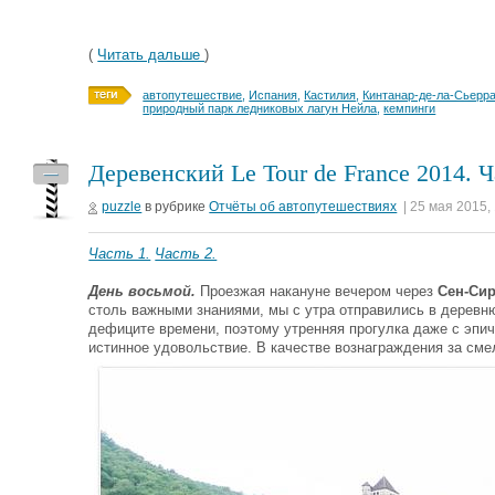
(
Читать дальше
)
автопутешествие
,
Испания
,
Кастилия
,
Кинтанар-де-ла-Сьерр
природный парк ледниковых лагун Нейла
,
кемпинги
Деревенский Le Tour de France 2014. Ч
—
puzzle
в рубрике
Отчёты об автопутешествиях
| 25 мая 2015,
Часть 1.
Часть 2.
День восьмой.
Проезжая накануне вечером через
Сен-Си
столь важными знаниями, мы с утра отправились в деревн
дефиците времени, поэтому утренняя прогулка даже с эпи
истинное удовольствие. В качестве вознаграждения за сме