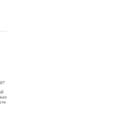
дут
ой
нько
сти