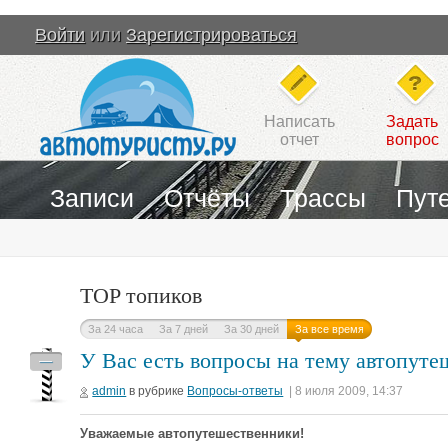
Войти
или
Зарегистрироваться
Написать
Задать
отчет
вопрос
Записи
Отчёты
Трассы
Пут
TOP топиков
За 24 часа
За 7 дней
За 30 дней
За все время
У Вас есть вопросы на тему автопуте
—
admin
в рубрике
Вопросы-ответы
| 8 июля 2009, 14:37
Уважаемые автопутешественники!