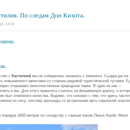
стилия. По следам Дон Кихота.
16, 14:32
упречен.
хов.
мство с
Кастилией
мы не собирались начинать с кемпинга. Сьерра-де-ла-
ать повышенного ажиотажа со стороны рядовой туристической тусовки. Е
вери» открывают многочисленные природные парки. В один из них –
очить и мы. Для этого пришлось съехать на безымянную дорогу, о котор
ин был отменного качества. Видимо, это связано с тем, что здесь часте
ожена по лесу, поэтому разъезды со встречными авто серьёзной опасно
е порядка 1850 метров по соседству с горным пиком
Пенья Агуда
. Меня
.