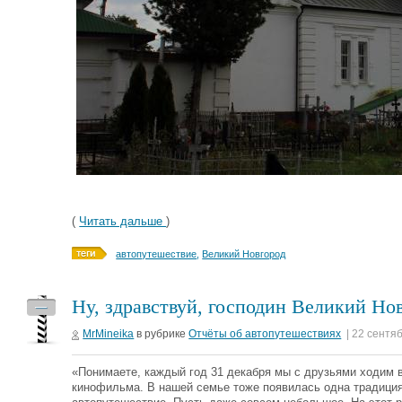
(
Читать дальше
)
автопутешествие
,
Великий Новгород
Ну, здравствуй, господин Великий Нов
—
MrMineika
в рубрике
Отчёты об автопутешествиях
| 22 сентя
«Понимаете, каждый год 31 декабря мы с друзьями ходим в
кинофильма. В нашей семье тоже появилась одна традиция