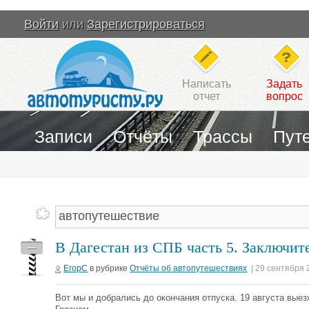
Войти
или
Зарегистрироваться
Написать
Задать
отчет
вопрос
Записи
Отчёты
Трассы
Пут
В Дагестан из СПБ часть 5. Заключит
—
ЕгорС
в рубрике
Отчёты об автопутешествиях
| 29 сентября 
Вот мы и добрались до окончания отпуска. 19 августа выез