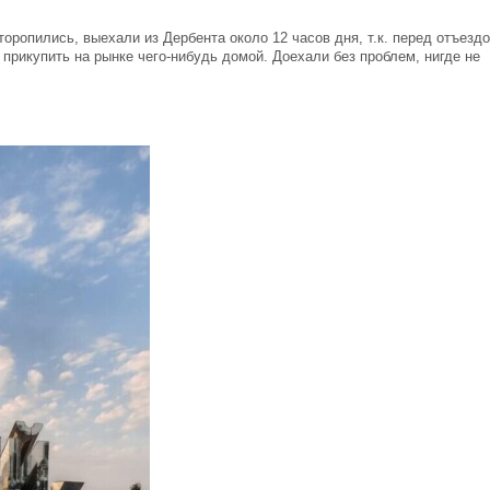
торопились, выехали из Дербента около 12 часов дня, т.к. перед отъезд
о прикупить на рынке чего-нибудь домой. Доехали без проблем, нигде не