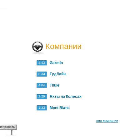
Компании
Garmin
8.43
ГудЛайн
8.33
Thule
4.04
Яхты на Колесах
2.29
Mont Blanc
1.33
все компании
нтировать