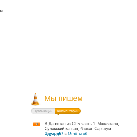
ом
Мы пишем
Публикации
Комментарии
В Дагестан из СПБ часть 1. Махачкала,
3
Сулакский каньон, бархан Сарыкум
Эдуард67
в
Отчёты об