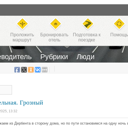
Проложить
Бронировать
Подготовка к
Помощь
маршрут
отель
поездке
еводитель
Рубрики
Люди
ельная. Грозный
2025, 13:32
жаем из Дербента в сторону дома, но по пути остановимся на одну ночь 