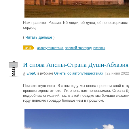
Нам нравится Россия. Её люди, её душа, её неповторимост
сердец.
(
Читать дальше
)
автопутешествие
,
Великий Новгород
,
Витебск
И снова Апсны-Страна Души-Абхазия
—
ЕгорС
в рубрике
Отчёты об автопутешествиях
| 22 июня 2022
Приветствую всех. В этом году мы снова провели свой отп
прошлогоднем отчете. Уж очень нам понравилась Страна Ду
подробных описаний, т.к. в этой поездке мы больше лежали
году повезло гораздо больше чем в прошлом.