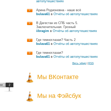
автопутешествиях
Арина Родионовна - наше всё
2
bulava61
в
Отчёты об автопутешествиях
В Дагестан из СПБ часть 5.
2
Заключительная. Грозный
iibragim
в
Отчёты об автопутешествиях
Где темноглазая? Часть 2
2
bulava61
в
Отчёты об автопутешествиях
Где темноглазая?
3
bulava61
в
Отчёты об автопутешествиях
Весь эфир
|
RSS
Мы ВКонтакте
ии
2
Мы на Фэйсбук