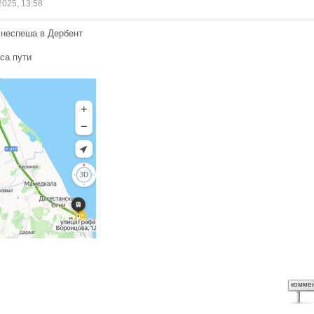
2025, 13:58
 неспеша в Дербент
са пути
комме