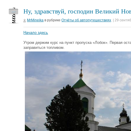
Ну, здравствуй, господин Великий Нов
—
MrMineika
в рубрике
Отчёты об автопутешествиях
| 29 сентя
Начало здесь
Утром держим курс на пункт пропуска «Лобок». Первая оста
заправиться топливом.